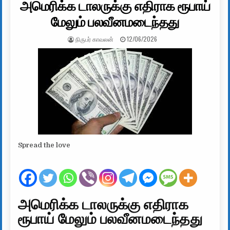
அமெரிக்க டாலருக்கு எதிராக ரூபாய்
மேலும் பலவீனமடைந்தது
AUTHOR:
PUBLISHED DATE:
நிருபர் காவலன்
12/06/2026
Spread the love
அமெரிக்க டாலருக்கு எதிராக
ரூபாய் மேலும் பலவீனமடைந்தது