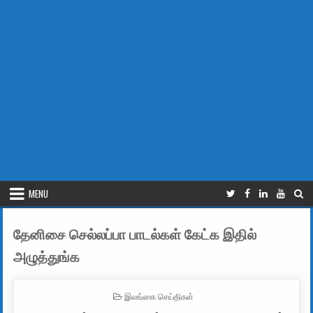
MENU
தேனிசை செல்லப்பா பாடல்கள் கேட்க இதில்
அழுத்துங்க
POSTED IN
இலங்கை செய்திகள்