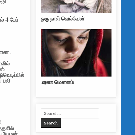
்து
ஒரு நாள் வெல்வேன்
் 4 பேர்
ள்ளன
.
ாவில்
ஸ்
ுவெடிப்பில்
் பலி
மரண மௌனம்
Search for:
ி
ுதலில்
ு யேமன்