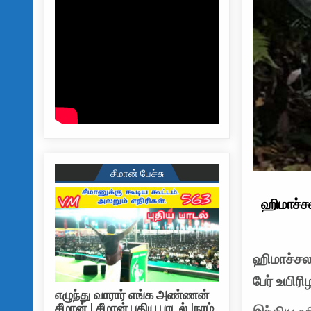
சீமான் பேச்சு
ஹிமாச்சல 
ஹிமாச்சல 
பேர் உயிரி
எழுந்து வாரார் எங்க அண்ணன்
சீமான் | சீமான் புதிய பாடல் |நாம்