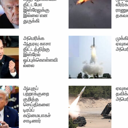
திட்டமோ
வீரர்க
இஸ்ரேலுக்கு
ராணு
இல்லை’என
தகவல
துருக்கி
அமெரிக்க
முக்க
ஆதரவு காசா
ஏவுக
திட்டத்திற்கு
அமெர
இஸ்ரேல்
ஒப்புக்கொள்ளவி
ல்லை
ஆயுதப்
ஏவுக
பற்றாக்குறை
தவிக்
குறித்த
அமெர
செய்திகளை
டிரம்ப்
கடுமையாகச்
சாடினார்