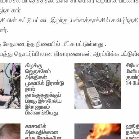
மாச்சல பிரதேசத்தில் உள்ள சிர்மௌர் வழியாக பயணித
ந்த கார்
தியின் கட்டு பட்டை இழந்து ,பள்ளத்தாக்கில் கவிழ்ந்ததில
னர்.
த சேதமடைந்த நிலையில் ,மீட்க பட்டுள்ளது .
விபத்து தொடர்ப்பிலான விசாரணைகள் ஆரம்பிக்க
பட்டு
கிழக்கு
சிரிய
ஜெருசலேம்
மினிப
அகதிகள்
குண்ட
முகாமில் இரண்டு
14 பேர
நாள்
தாக்குதலுக்குப்
பிறகு இஸ்ரேலிய
இராணுவம்
பின்வாங்கியது
காசாவில்
ஹூத
அமைதிக்கான
தாக்க
எந்த நோக்கமோ
மூன்ற