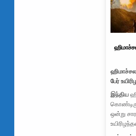
ஹிமாச்சல 
ஹிமாச்சல 
பேர் உயிரி
இந்திய
ஹி
கொண்டிரு
ஒன்று சார
உயிரிழந்த