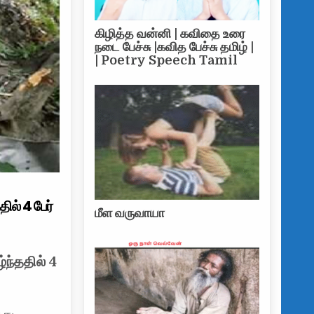
கிழித்த வன்னி | கவிதை உரை
நடை பேச்சு |கவித பேச்சு தமிழ் |
| Poetry Speech Tamil
ில் 4 பேர்
மீள வருவாயா
்ந்ததில் 4