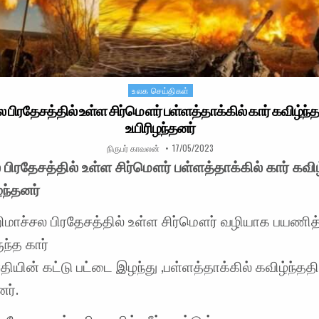
உலக செய்திகள்
Posted in
பிரதேசத்தில் உள்ள சிர்மௌர் பள்ளத்தாக்கில் கார் கவிழ்ந்தத
உயிரிழந்தனர்
AUTHOR:
PUBLISHED DATE:
நிருபர் காவலன்
17/05/2023
பிரதேசத்தில் உள்ள சிர்மௌர் பள்ளத்தாக்கில் கார் கவிழ
ழந்தனர்
மாச்சல பிரதேசத்தில் உள்ள சிர்மௌர் வழியாக பயணித
ந்த கார்
தியின் கட்டு பட்டை இழந்து ,பள்ளத்தாக்கில் கவிழ்ந்ததில
னர்.