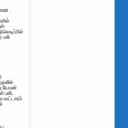
ள்ளன
.
ாவில்
ஸ்
ுவெடிப்பில்
் பலி
ி
ுதலில்
ு யேமன்
ள் பலி,
வ வட்டாரம்
்
ிய