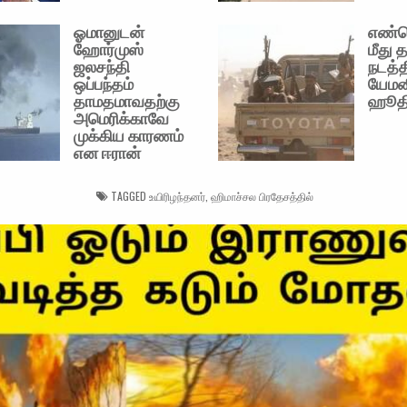
ஓமானுடன்
எண்ண
ஹோர்முஸ்
மீது 
ஜலசந்தி
நடத்
ஒப்பந்தம்
யேமன
தாமதமாவதற்கு
ஹூதி
அமெரிக்காவே
முக்கிய காரணம்
என ஈரான்
TAGGED
உயிரிழந்தனர்
,
ஹிமாச்சல பிரதேசத்தில்