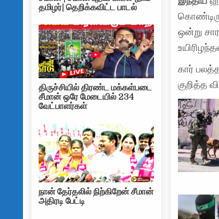
இந்திய
ஹி
தமிழர்| தெறிக்கவிட்ட பாடல்
கொண்டிரு
ஒன்று சார
உயிரிழந்த
கார் பலத்
குறித்த 
திருச்சியில் திரண்ட மக்கள்படை
சீமான் ஒரே மேடையில் 234
வேட்பாளர்கள்
நான் தேர்தலில் நிற்கிறேன் சீமான்
அதிரடி பேட்டி