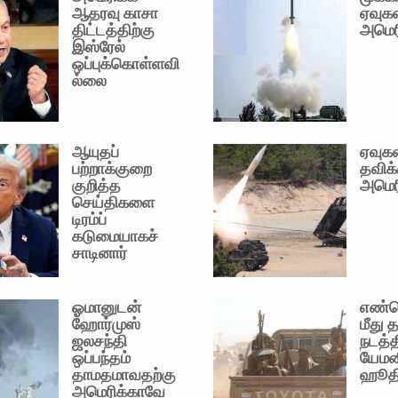
ஆதரவு காசா
ஏவுக
திட்டத்திற்கு
அமெர
இஸ்ரேல்
ஒப்புக்கொள்ளவி
ல்லை
ஆயுதப்
ஏவுக
பற்றாக்குறை
தவிக்
குறித்த
அமெர
செய்திகளை
டிரம்ப்
கடுமையாகச்
சாடினார்
ஓமானுடன்
எண்ண
ஹோர்முஸ்
மீது 
ஜலசந்தி
நடத்
ஒப்பந்தம்
யேமன
தாமதமாவதற்கு
ஹூதி
அமெரிக்காவே