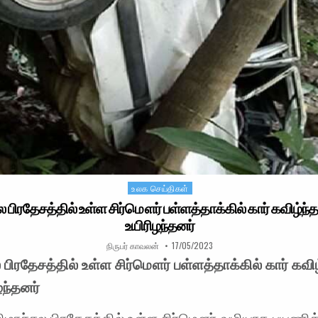
உலக செய்திகள்
Posted in
பிரதேசத்தில் உள்ள சிர்மௌர் பள்ளத்தாக்கில் கார் கவிழ்ந்தத
உயிரிழந்தனர்
AUTHOR:
PUBLISHED DATE:
நிருபர் காவலன்
17/05/2023
பிரதேசத்தில் உள்ள சிர்மௌர் பள்ளத்தாக்கில் கார் கவிழ
ழந்தனர்