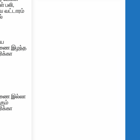
ள் பலி,
வ வட்டாரம்
்
ிய
ணை இழந்த
ிக்கா
ணை இல்லா
கும்
ிக்கா