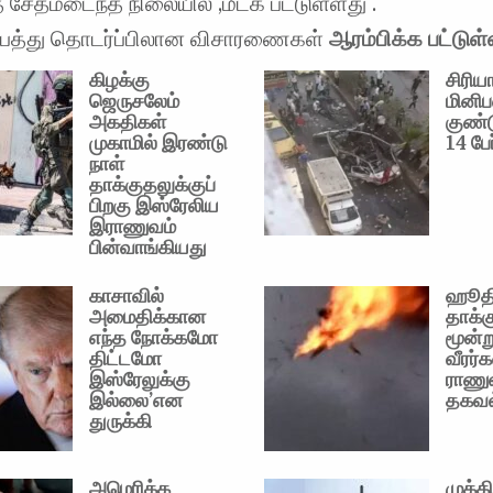
த சேதமடைந்த நிலையில் ,மீட்க பட்டுள்ளது .
விபத்து தொடர்ப்பிலான விசாரணைகள்
ஆரம்பிக்க பட்டு
கிழக்கு
சிரிய
ஜெருசலேம்
மினிப
அகதிகள்
குண்ட
முகாமில் இரண்டு
14 பேர
நாள்
தாக்குதலுக்குப்
பிறகு இஸ்ரேலிய
இராணுவம்
பின்வாங்கியது
காசாவில்
ஹூத
அமைதிக்கான
தாக்க
எந்த நோக்கமோ
மூன்ற
திட்டமோ
வீரர்க
இஸ்ரேலுக்கு
ராணு
இல்லை’என
தகவல
துருக்கி
அமெரிக்க
முக்க