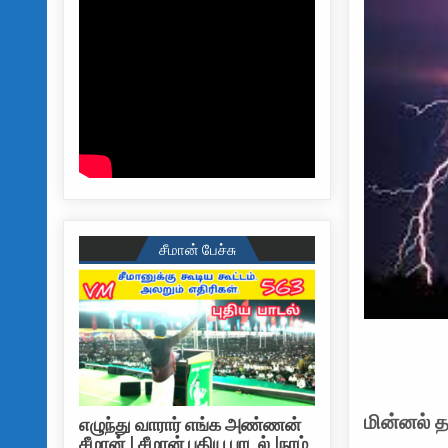
சீமான் பேச்சு
மின்னல் 
எழுந்து வாரார் எங்க அண்ணன்
சீமான் | சீமான் புதிய பாடல் |நாம்