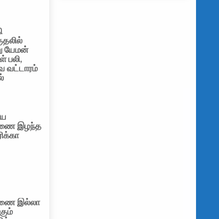
ி
ுதலில்
ு யேமன்
ள் பலி,
வ வட்டாரம்
்
ிய
ணை இழந்த
ிக்கா
ணை இல்லா
கும்