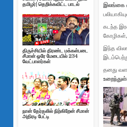
தமிழர்| தெறிக்கவிட்ட பாடல்
இலங்கை
பலியாகிய
கடந்த இரவ
கோழிகள், 
இந்த விலங
திருச்சியில் திரண்ட மக்கள்படை
சீமான் ஒரே மேடையில் 234
இடம்பெற்ற
வேட்பாளர்கள்
தனது வளர்
உறைந்துள்
நான் தேர்தலில் நிற்கிறேன் சீமான்
அதிரடி பேட்டி