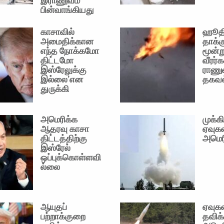
இராணுவம்
பின்வாங்கியது
காசாவில்
ஹூத
அமைதிக்கான
தாக்க
எந்த நோக்கமோ
மூன்ற
திட்டமோ
வீரர்க
இஸ்ரேலுக்கு
ராணு
இல்லை’என
தகவல
துருக்கி
அமெரிக்க
முக்க
ஆதரவு காசா
ஏவுக
திட்டத்திற்கு
அமெர
இஸ்ரேல்
ஒப்புக்கொள்ளவி
ல்லை
ஆயுதப்
ஏவுக
பற்றாக்குறை
தவிக்