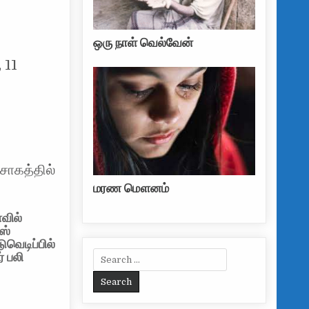
ஒரு நாள் வெல்வேன்
 11
சோகத்தில்
மரண மௌனம்
ாவில்
ஸ்
ுவெடிப்பில்
Search for:
் பலி