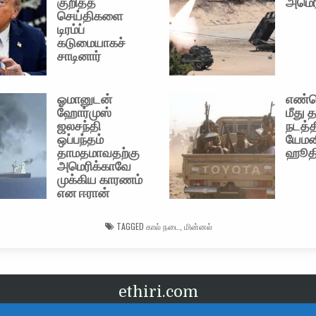
குறித்த
அமெர
செய்திகளை
டிரம்ப்
கடுமையாகச்
சாடினார்
ஓமானுடன்
எண்ண
ஹோர்முஸ்
மீது 
ஜலசந்தி
நடத்
ஒப்பந்தம்
யேமன
தாமதமாவதற்கு
ஹூதி
அமெரிக்காவே
முக்கிய காரணம்
என ஈரான்
TAGGED
கால் நடை
,
மின்னல்
ethiri.com