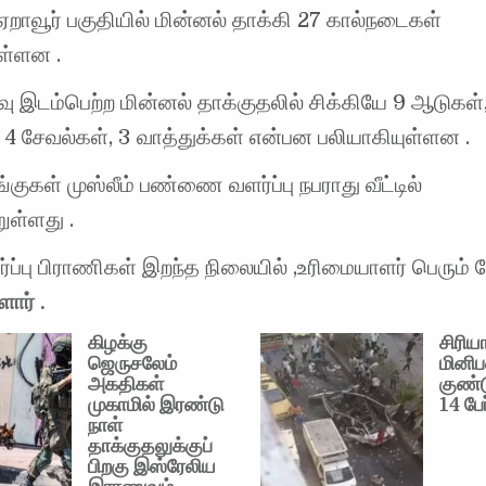
ஏறாவூர் பகுதியில் மின்னல் தாக்கி 27 கால்நடைகள்
ுள்ளன .
ு இடம்பெற்ற மின்னல் தாக்குதலில் சிக்கியே 9 ஆடுகள்,
4 சேவல்கள், 3 வாத்துக்கள் என்பன பலியாகியுள்ளன .
்குகள் முஸ்லீம் பண்ணை வளர்ப்பு நபராது வீட்டில்
ுள்ளது .
ப்பு பிராணிகள் இறந்த நிலையில் ,உரிமையாளர் பெரும் 
ளார் .
கிழக்கு
சிரிய
ஜெருசலேம்
மினிப
அகதிகள்
குண்ட
முகாமில் இரண்டு
14 பேர
நாள்
தாக்குதலுக்குப்
பிறகு இஸ்ரேலிய