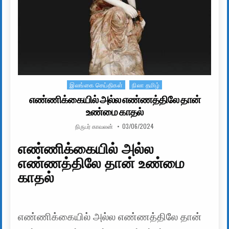
இலங்கை செய்திகள்
நிலா தமிழ்
Posted in
எண்ணிக்கையில் அல்ல எண்ணத்திலே தான்
உண்மை காதல்
AUTHOR:
PUBLISHED DATE:
நிருபர் காவலன்
03/06/2024
எண்ணிக்கையில் அல்ல
எண்ணத்திலே தான் உண்மை
காதல்
எண்ணிக்கையில் அல்ல எண்ணத்திலே தான்