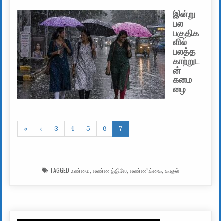
இன்று
பல
பகுதிக
ளில்
பலத்த
காற்றுட
ன்
கனம
ழை
«
‹
3
4
5
6
7
TAGGED
உண்மை
,
எண்ணத்திலே
,
எண்ணிக்கை
,
காதல்