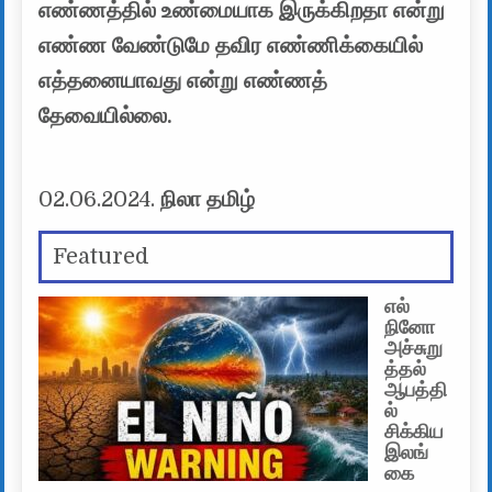
எண்ணத்தில் உண்மையாக இருக்கிறதா என்று
எண்ண வேண்டுமே தவிர எண்ணிக்கையில்
எத்தனையாவது என்று எண்ணத்
தேவையில்லை.
02.06.2024.
நிலா தமிழ்
Featured
எல்
நினோ
அச்சுறு
த்தல்
ஆபத்தி
ல்
சிக்கிய
இலங்
கை