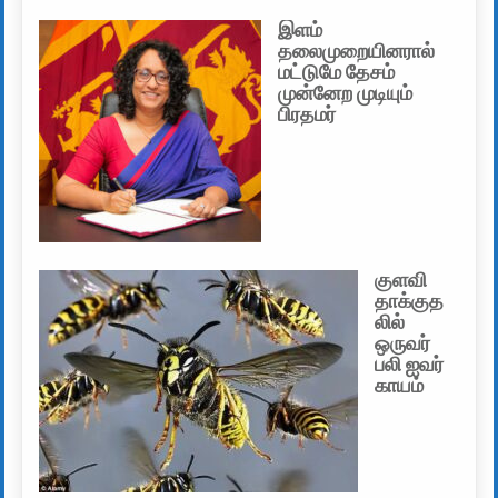
இளம்
தலைமுறையினரால்
மட்டுமே தேசம்
முன்னேற முடியும்
பிரதமர்
குளவி
தாக்குத
லில்
ஒருவர்
பலி ஐவர்
காயம்