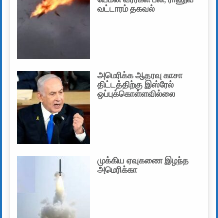
வட்டாரம் தகவல்
அமெரிக்க ஆதரவு காசா
திட்டத்திற்கு இஸ்ரேல்
ஒப்புக்கொள்ளவில்லை
முக்கிய ஏவுகணை இழந்த
அமெரிக்கா