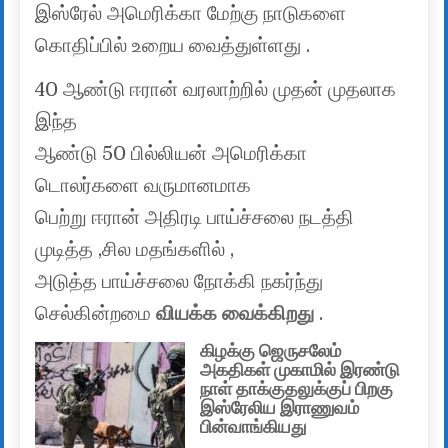
இஸ்ரேல் அமெரிக்கா மேற்கு நாடுகளை
கொதிப்பில் உறைய வைத்துள்ளது .
40 ஆண்டு ஈரான் வரலாற்றில் முதன் முதலாக
இந்த
ஆண்டு 50 பில்லியன் அமெரிக்கா
டொலர்களை வருமானமாக
பெற்று ஈரான் அதிரடி பாய்ச்சலை நடத்தி
முடித்த ,சில மதங்களில் ,
அடுத்த பாய்ச்சலை நோக்கி நகர்ந்து
செல்கின்றமை
வியக்க வைக்கிறது
.
கிழக்கு ஜெருசலேம்
அகதிகள் முகாமில் இரண்டு
நாள் தாக்குதலுக்குப் பிறகு
இஸ்ரேலிய இராணுவம்
பின்வாங்கியது