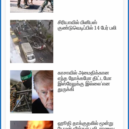
சிரியாவில் மினிபஸ்
குண்டுவெடிப்பில் 14 பேர் பலி
காசாவில் அமைதிக்கான
எந்த நோக்கமோ திட்டமோ
இஸ்ரேலுக்கு இல்லை’என
துருக்கி
ஹூதி தாக்குதலில் மூன்று
யேமன் வீரர்கள் பலி, ராணுவ