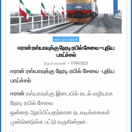
உலக செய்திகள்
Posted in
ஈரான் ரஸ்யாவுக்கு நேரடி ரயில் சேவை -புதிய
பாய்ச்சல்
AUTHOR:
PUBLISHED DATE:
நிருபர் காவலன்
17/05/2023
ஈரான் ரஸ்யாவுக்கு நேரடி ரயில் சேவை -புதிய
பாய்ச்சல்
ஈரான்
ரஸ்யாவுக்கு இடையில் கடல் வழியாக
நேரடி ரயில் சேவை
ஒன்றை ஆரம்பிப்பதற்கான நடவடிக்கைகள்
முன்னெடுக்க பட்டு வருகின்றன .