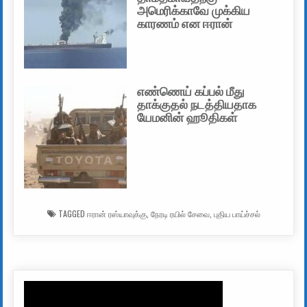
அமெரிக்காவே முக்கிய
காரணம் என ஈரான்
எண்ணெய் கப்பல் மீது
தாக்குதல் நடத்தியதாக
யேமனின் ஹூதிகள்
TAGGED
ஈரான் ரஸ்யாவுக்கு
,
நேரடி ரயில் சேவை
,
புதிய பாய்ச்சல்