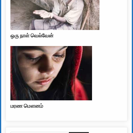
ஒரு நாள் வெல்வேன்
மரண மௌனம்