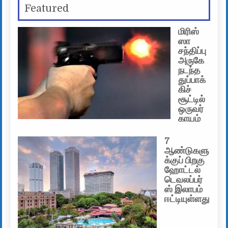
Featured
மிரிஸ்
ஸா
சந்திப்பு
அருகே
நடந்த
துப்பாக்
கிச்
சூட்டில்
ஒருவர்
காயம்
7
ஆண்டுகளு
க்குப் பிறகு
ஹோட்டல்
டெவலப்பர்
ஸ் இலாபம்
ஈட்டியுள்ளது