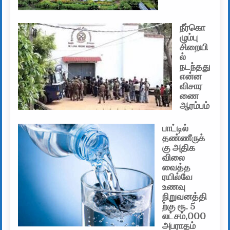
நீர்கொ
ழும்பு
சிறையி
ல்
நடந்தது
என்ன
விசார
ணை
ஆரம்பம்
பாட்டில்
தண்ணீருக்
கு அதிக
விலை
வைத்த
ரயில்வே
உணவு
நிறுவனத்தி
ற்கு ரூ. 5
லட்சம்,000
அபராதம்