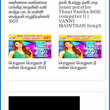
கண்ணால கண்ணால
நான் போறது தனி பாத
பாக்கிற காதலின் வலி
|naan porathu
சுமந்த பாடல் வன்னி
Thani Paatha |602|
மைந்தன் எழுதியுள்ளார்
computer G |
|603
VANNI
MAINTHAN SongS
பொதுவா பொதுவா நீ
பொதுவா பொதுவா நீ
என்ன பொதுவா |601
என்ன பொதுவா