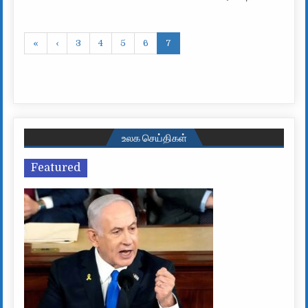
«
‹
3
4
5
6
7
உலக செய்திகள்
Featured