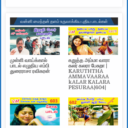
வன்னி மைந்தன் தளம் உருவாக்கிய புதிய பாடல்கள்
முள்ளி வாய்க்கால்
கறுத்த அம்மா வாரா
பாடல் எழுதிய எம்பி
கலர் கலரா பேசுறா |
துரைராசா ரவிகரன்
KARUTHTHA
AMMA VAARAA
kALAR KALARA
PESURAA|604|