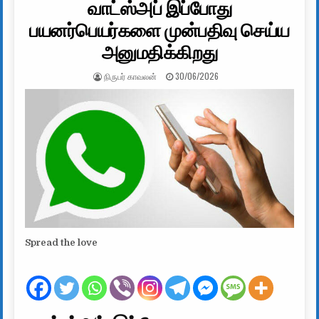
வாட்ஸ்அப் இப்போது
பயனர்பெயர்களை முன்பதிவு செய்ய
அனுமதிக்கிறது
AUTHOR:
PUBLISHED DATE:
நிருபர் காவலன்
30/06/2026
Spread the love