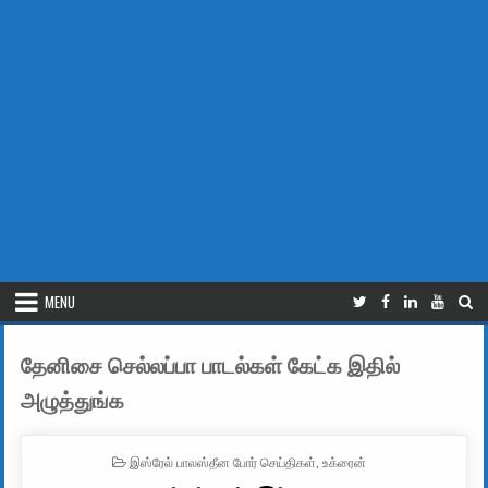
MENU
தேனிசை செல்லப்பா பாடல்கள் கேட்க இதில்
அழுத்துங்க
POSTED IN
இஸ்ரேல் பாலஸ்தீன போர் செய்திகள்
,
உக்ரைன்