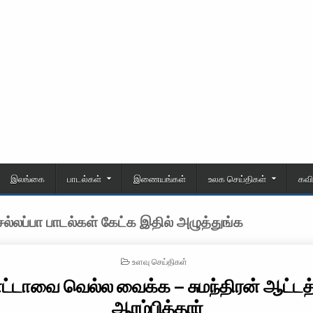
இலங்கை
பாடல்கள்
இணையங்கள்
உலக செய்திகள்
கவ
்லப்பா பாடல்கள் கேட்க இதில் அழுத்துங்க
POSTED IN
உளவு செய்திகள்
்டாவை வெல்ல வைக்க – சுமந்திரன் ஆட்ட
ஆரம்பித்தார்