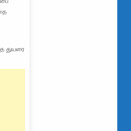
்பை
வதை
யாத துயரை