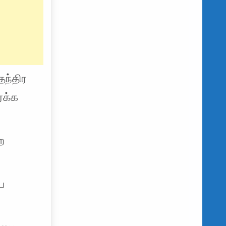
தந்திர
்க்க
ற
ய