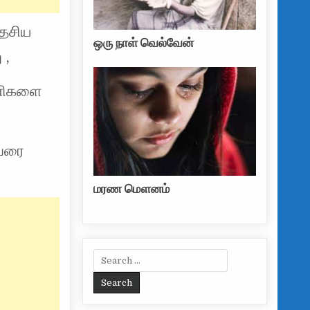
தேசிய
ஒரு நாள் வெல்வேன்
 ,
ாணிகளை
ைவரை
மரண மௌனம்
Search for: