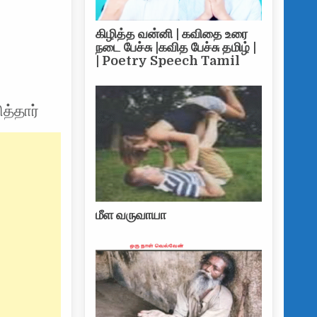
்ல வைக்க – சுமந்திரன் ஆட்டத்தை ஆரம்பித்தார்
கிழித்த வன்னி | கவிதை உரை
நடை பேச்சு |கவித பேச்சு தமிழ் |
| Poetry Speech Tamil
த்தார்
மீள வருவாயா