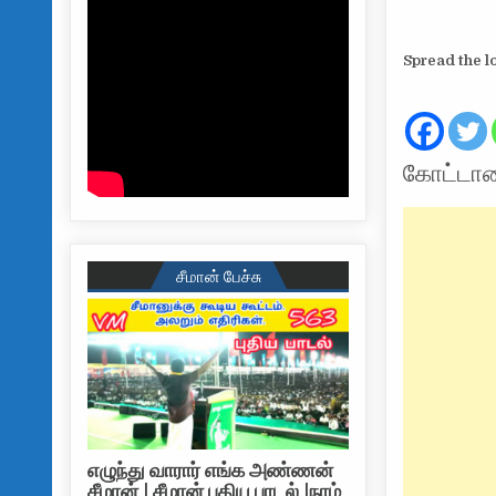
Spread the l
கோட்டாவ
சீமான் பேச்சு
எழுந்து வாரார் எங்க அண்ணன்
சீமான் | சீமான் புதிய பாடல் |நாம்