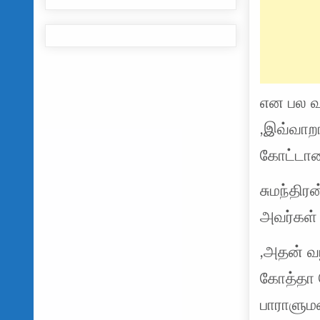
என பல வ
,இவ்வாறா
கோட்டாவ
சுமந்தி
அவர்கள் ந
,அதன் வ
கோத்தா ம
பாராளும