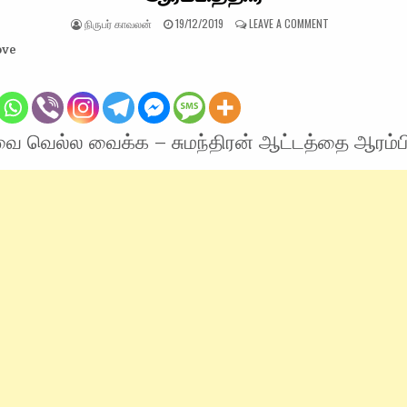
AUTHOR:
PUBLISHED DATE:
ON கோட்டாவை வெல
நிருபர் காவலன்
19/12/2019
LEAVE A COMMENT
ove
ை வெல்ல வைக்க – சுமந்திரன் ஆட்டத்தை ஆரம்பி