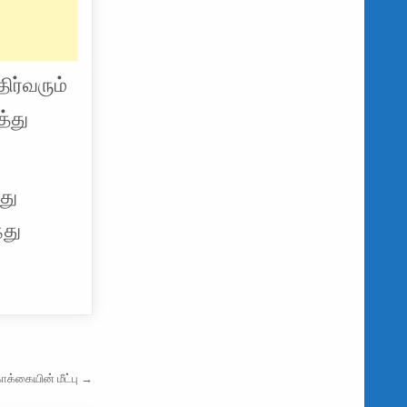
ிர்வரும்
்து
து
்து
க்கையின் மீட்பு →