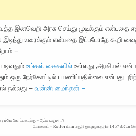
ுத்த இனவெறி அரசு செய்து முடிக்கும் என்பதை எத
 இடிந்து உரைக்கும் என்பதை இப்பபோதே கூறி வைத
றோம் –
் மடிவதும்
உங்கள் கைகளில்
உள்ளது ,அரசியல் என்ப
ும் ஒரு நேர்கோட்டில் பயணிப்பதில்லை என்பது புரிந
் நல்லது –
வன்னி மைந்தன் –
vigation
நம்பிய கோட்டாவுக்கு – ஆப்பு வருமா ..?
கொலன்ட் – Rotterdam பகுதி துறைமுகத்தில் 1,457 கிலோ கொ