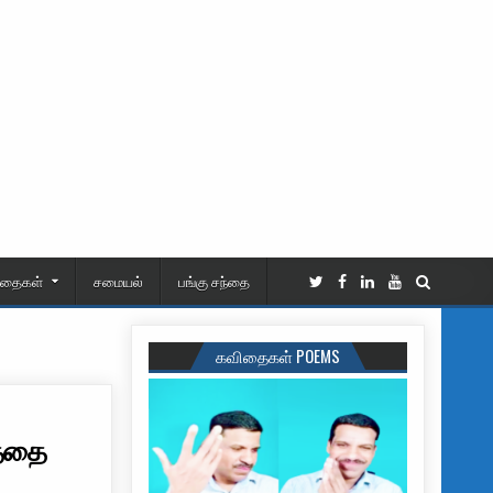
ிதைகள்
சமையல்
பங்கு சந்தை
கவிதைகள் POEMS
த்தை