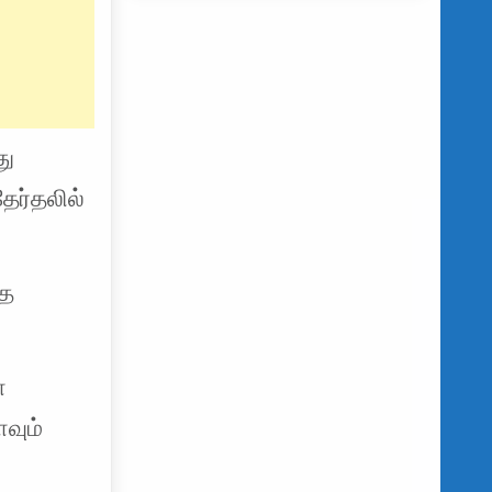
து
ேர்தலில்
தை
்
வும்