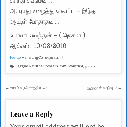
தீராது கூடுமடி …
அயராது உழைத்து கொட்ட – இந்த
ஆயூள் போதாதடி …
வன்னி மைந்தன் – ( ஜெகன் )
ஆக்கம் -10/03/2019
Home
»
நாம் வாழ்வோம் ஓடி வா …!
Tagged
kavithai
,
poeam
,
tamilkavithai
,
ஓடி வா
Post navigation
← காலம் வரும் காத்திரு …..!
இது தான் வாழ்வு …! →
Leave a Reply
Your email address will not be