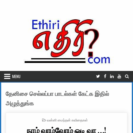
Skip to content
MENU
தேனிசை செல்லப்பா பாடல்கள் கேட்க இதில்
அழுத்துங்க
POSTED IN
வன்னி மைந்தன் கவிதைகள்
நாம் வாழ்வோம் ஓடி வா …!