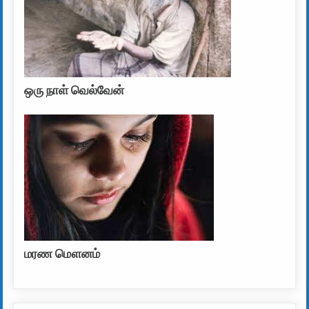
ஒரு நாள் வெல்வேன்
மரண மௌனம்