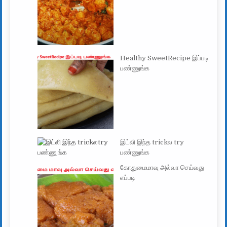
Healthy SweetRecipe இப்படி
பண்ணுங்க
இட்லி இந்த trickல try
பண்ணுங்க
கோதுமைமாவு அல்வா செய்வது
எப்படி