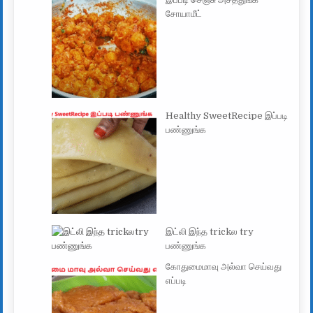
சோயாமீட்
Healthy SweetRecipe இப்படி
பண்ணுங்க
இட்லி இந்த trickல try
பண்ணுங்க
கோதுமைமாவு அல்வா செய்வது
எப்படி