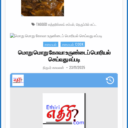
TAGGED
கத்தரிக்காய் சம்பல்
,
நெருப்பில் சுட்ட
சமையல்
சமையல் COOK
Posted in
மொறு மொறு கோவா உருண்டைப் பொரியல்
செய்வது எப்படி
AUTHOR:
PUBLISHED DATE:
நிருபர் காவலன்
23/11/2025