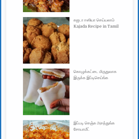
கஜடா ஈஸியா செய்யலாம்
Kajada Recipe in Tamil
கொழுக்கட்டை மிருதுவாக
இருக்க இப்டிசெய்ங்க
இப்படி செஞ்சு அசத்துங்க
சோயாமீட்