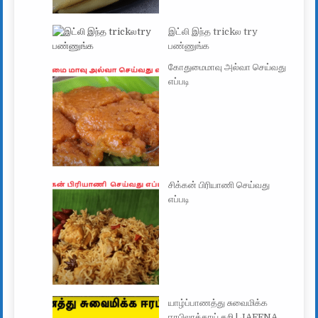
இட்லி இந்த trickல try
பண்ணுங்க
கோதுமைமாவு அல்வா செய்வது
எப்படி
சிக்கன் பிரியாணி செய்வது
எப்படி
யாழ்ப்பாணத்து சுவைமிக்க
ஈரபிலாக்காய் கறி | JAFFNA