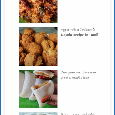
கஜடா ஈஸியா செய்யலாம்
Kajada Recipe in Tamil
கொழுக்கட்டை மிருதுவாக
இருக்க இப்டிசெய்ங்க
இப்படி செஞ்சு அசத்துங்க